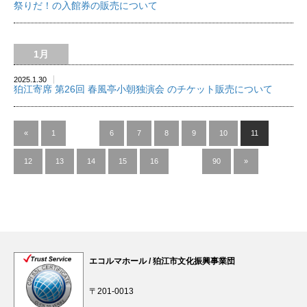
祭りだ！の入館券の販売について
1月
2025.1.30
狛江寄席 第26回 春風亭小朝独演会 のチケット販売について
«
1
…
6
7
8
9
10
11
12
13
14
15
16
…
90
»
エコルマホール / 狛江市文化振興事業団
〒201-0013