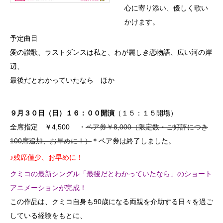
心に寄り添い、優しく歌い
かけます。
予定曲目
愛の讃歌、ラストダンスは私と、わが麗しき恋物語、広い河の岸
辺、
最後だとわかっていたなら ほか
９月３０日（日）１６：００開演
（１５：１５開場）
全席指定 ￥4,500 ・
ペア券￥8,000（限定数・ご好評につき
100席追加、お早めに！）
＊ペア券は終了しました。
♪残席僅少、お早めに！
クミコの最新シングル「最後だとわかっていたなら」のショート
アニメーションが完成！
この作品は、クミコ自身も90歳になる両親を介助する日々を過ご
している経験をもとに、