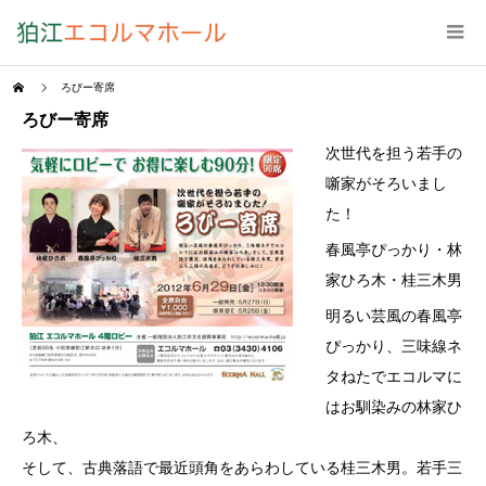
ろびー寄席
ろびー寄席
次世代を担う若手の
噺家がそろいまし
た！
春風亭ぴっかり・林
家ひろ木・桂三木男
明るい芸風の春風亭
ぴっかり、三味線ネ
タねたでエコルマに
はお馴染みの林家ひ
ろ木、
そして、古典落語で最近頭角をあらわしている桂三木男。若手三