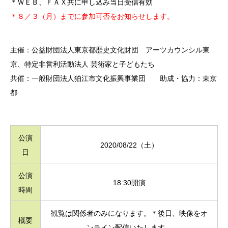
＊ＷＥＢ、ＦＡＸ共に申し込み当日受信有効
＊８／３（月）までに参加可否をお知らせします。
主催：公益財団法人東京都歴史文化財団 アーツカウンシル東
京、特定非営利活動法人 芸術家と子どもたち
共催：一般財団法人狛江市文化振興事業団 助成・協力：東京
都
公演
2020/08/22（土）
日
公演
18:30開演
時間
観覧は関係者のみになります。＊後日、映像をオ
概要
ンライン配信いたします。